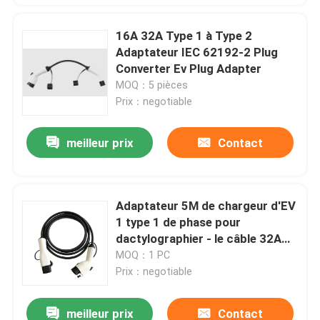
16A 32A Type 1 à Type 2
Adaptateur IEC 62192-2 Plug
Converter Ev Plug Adapter
MOQ：5 pièces
Prix：negotiable
meilleur prix
Contact
Adaptateur 5M de chargeur d'EV
1 type 1 de phase pour
dactylographier - le câble 32A
3kg de 2 EV
MOQ：1 PC
Prix：negotiable
meilleur prix
Contact