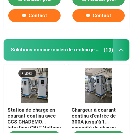
Contact
Contact
Visite d'usine
Contrôle de qualité
Solutions commerciales de recharge en courant continu
(10)
Contactez-nous
Nouvelles
Cas
Station de charge en
Chargeur à courant
Demandez une citation
courant continu avec
continu d'entrée de
CCS CHADEMO
300A jusqu'à 1
Interface GB/T Voltage
capacité de charge
Chargeur portatif d'ev