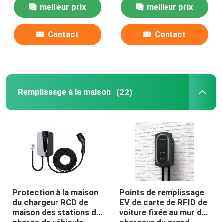
de sortie standard
pour les besoins du
meilleur prix
meilleur prix
200-1000V
client
Solutions commerciales de recharge en courant conti
Contact
Contact
Remplissage à la maison
Type - 2 à dactylographier - câble de 2 EV
Remplissage à la maison
(22)
Type 1 pour dactylographier - le câble de 2 EV
disjoncteur de rccb
Adaptateurs de remplissage d'EV
Protection à la maison
Points de remplissage
du chargeur RCD de
EV de carte de RFID de
maison des stations de
voiture fixée au mur de
Type - câble attaché par 2