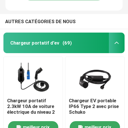
AUTRES CATÉGORIES DE NOUS
Chargeur portatif d'ev
(69)
Maison
Chargeur portatif
Chargeur EV portable
2.3kW 10A de voiture
IP66 Type 2 avec prise
Produits
électrique du niveau 2
Schuko
Au sujet de nous
meilleur prix
meilleur prix