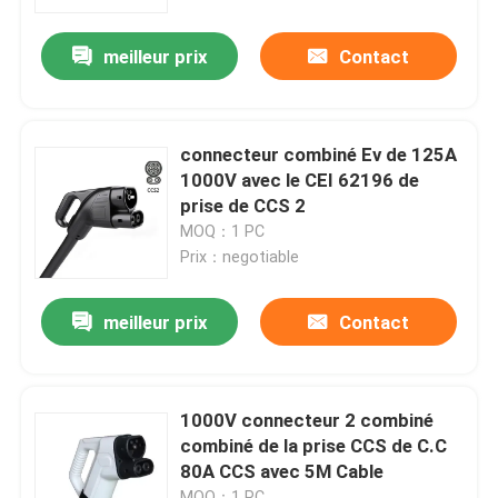
meilleur prix
Contact
Visite d'usine
Contrôle de qualité
connecteur combiné Ev de 125A
1000V avec le CEI 62196 de
Contactez-nous
prise de CCS 2
MOQ：1 PC
Prix：negotiable
Nouvelles
meilleur prix
Contact
Cas
Demandez une citation
1000V connecteur 2 combiné
combiné de la prise CCS de C.C
80A CCS avec 5M Cable
Chargeur portatif d'ev
MOQ：1 PC