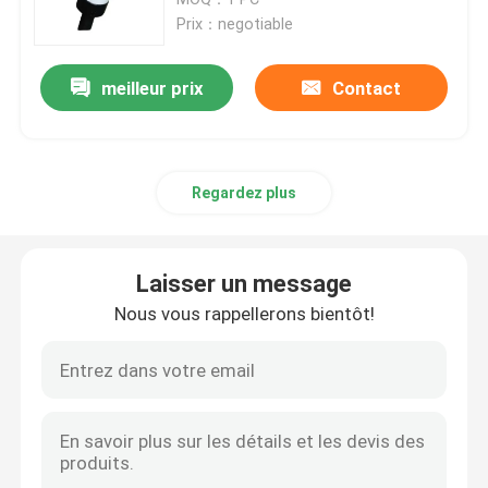
Prix：negotiable
Solutions commerciales de recharge en courant conti
meilleur prix
Contact
Remplissage à la maison
Regardez plus
Type - 2 à dactylographier - câble de 2 EV
Type 1 pour dactylographier - le câble de 2 EV
Laisser un message
Nous vous rappellerons bientôt!
disjoncteur de rccb
Adaptateurs de remplissage d'EV
Type - câble attaché par 2