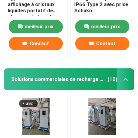
affichage à cristaux
IP66 Type 2 avec prise
liquides portatif de
Schuko
chargeur de la voiture
EV du chargeur 16A
meilleur prix
meilleur prix
230V d'EV et temps
programmés
Contact
Contact
Solutions commerciales de recharge en courant continu
(10)