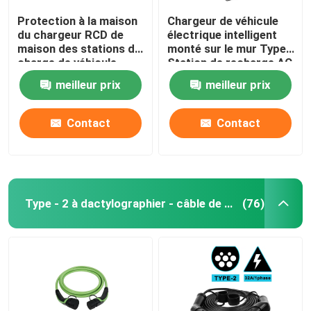
Protection à la maison
Chargeur de véhicule
du chargeur RCD de
électrique intelligent
maison des stations de
monté sur le mur Type2
charge de véhicule
Station de recharge AC
électrique de veste de
Argent câble de 5 m
meilleur prix
meilleur prix
TPU 22kw
7.4-11-22KW
Contact
Contact
Type - 2 à dactylographier - câble de 2 EV
(76)