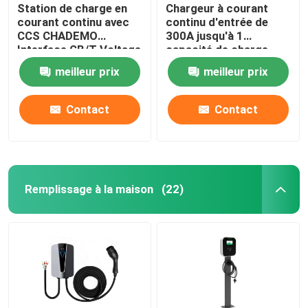
Station de charge en
Chargeur à courant
courant continu avec
continu d'entrée de
CCS CHADEMO
300A jusqu'à 1
Interface GB/T Voltage
capacité de charge
de sortie standard
pour les besoins du
meilleur prix
meilleur prix
200-1000V
client
Contact
Contact
Remplissage à la maison
(22)