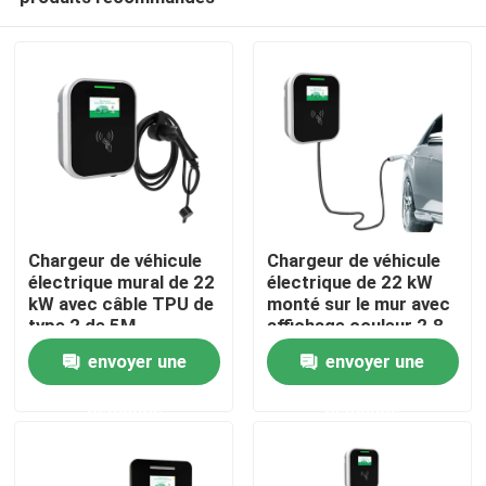
Chargeur de véhicule
Chargeur de véhicule
électrique mural de 22
électrique de 22 kW
kW avec câble TPU de
monté sur le mur avec
type 2 de 5M
affichage couleur 2.8
Maison
et câble de type 2 5M
envoyer une
envoyer une
demande
demande
Produits
Au sujet de nous