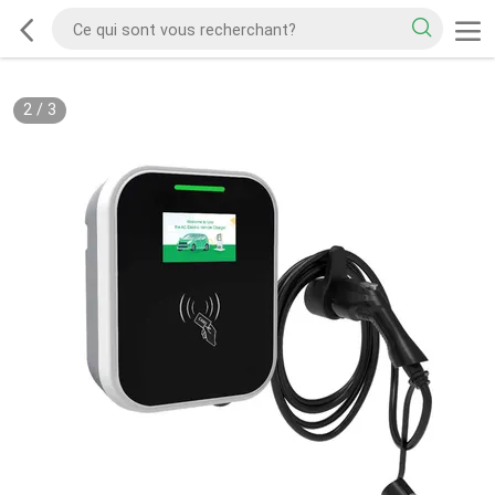
2
/
3