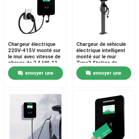
Visite d'usine
Contrôle de qualité
Chargeur électrique
Chargeur de véhicule
220V-415V monté sur
électrique intelligent
le mur avec vitesse de
monté sur le mur
Contactez-nous
charge de 7,4 kW-11
Type2 Station de
kW-22 kW et câble de
recharge AC Argent
envoyer une
envoyer une
5 m
câble de 5 m 7.4-11-
Nouvelles
22KW
demande
demande
Cas
Demandez une citation
Chargeur portatif d'ev