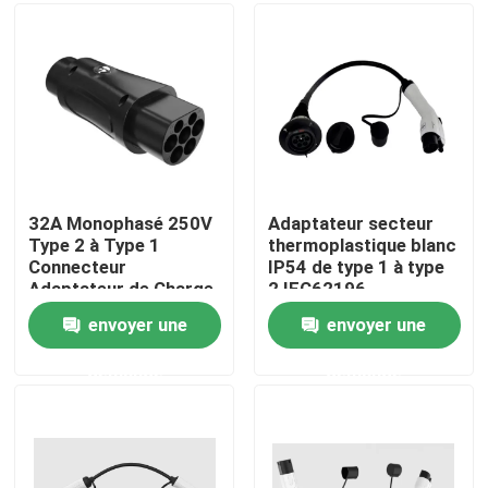
Visite d'usine
Contrôle de qualité
Contactez-nous
32A Monophasé 250V
Adaptateur secteur
Type 2 à Type 1
thermoplastique blanc
Connecteur
IP54 de type 1 à type
Nouvelles
Adaptateur de Charge
2 IEC62196
EV
envoyer une
envoyer une
Cas
demande
demande
Demandez une citation
Chargeur portatif d'ev