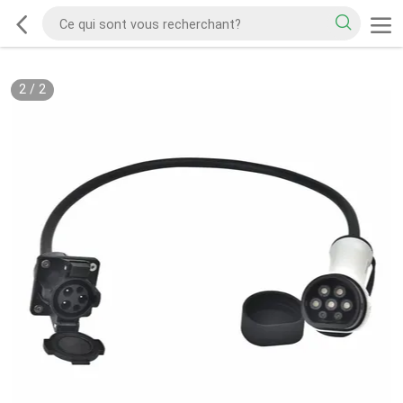
2
/
2