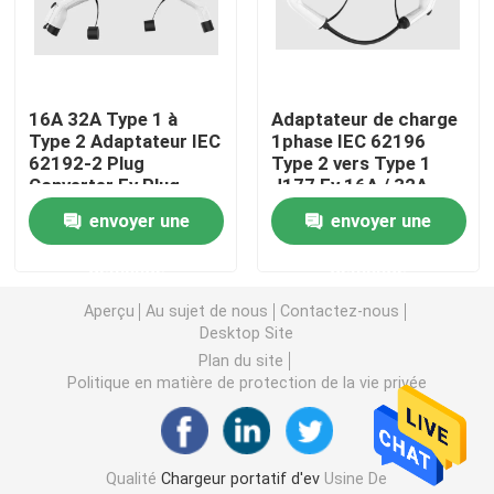
Solutions commerciales de recharge en courant conti
16A 32A Type 1 à
Adaptateur de charge
Remplissage à la maison
Type 2 Adaptateur IEC
1phase IEC 62196
62192-2 Plug
Type 2 vers Type 1
Converter Ev Plug
J177 Ev 16A / 32A
Type - 2 à dactylographier - câble de 2 EV
Adapter
envoyer une
envoyer une
Type 1 pour dactylographier - le câble de 2 EV
demande
demande
Aperçu
Au sujet de nous
Contactez-nous
Desktop Site
disjoncteur de rccb
Plan du site
Politique en matière de protection de la vie privée
Adaptateurs de remplissage d'EV
Type - câble attaché par 2
Qualité
Chargeur portatif d'ev
Usine De