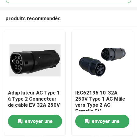
produits recommandés
Adaptateur AC Type 1
IEC62196 10-32A
Maison
à Type 2 Connecteur
250V Type 1 AC Mâle
de câble EV 32A 250V
vers Type 2 AC
Femelle EV
Produits
Adaptateur Noir
envoyer une
envoyer une
demande
demande
Au sujet de nous