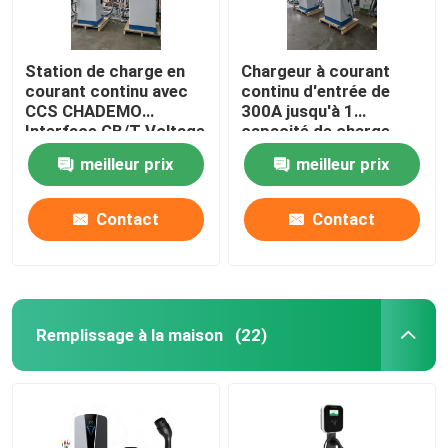
Station de charge en
Chargeur à courant
courant continu avec
continu d'entrée de
CCS CHADEMO
300A jusqu'à 1
Interface GB/T Voltage
capacité de charge
de sortie standard
pour les besoins du
meilleur prix
meilleur prix
200-1000V
client
Contact
Contact
Remplissage à la maison
(22)