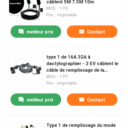
câblent 5M 7.5M 10m
MOQ：1 PC
Accessoires de remplissage d'EV
Prix：negotiable
meilleur prix
Contact
Prise et fiche de recharge pour véhicules électriques
Prise combinée de CCS
type 1 de 16A 32A à
dactylographier - 2 EV câblent le
câble de remplissage de la
spirale EV de TPU
MOQ：1 PC
Prix：negotiable
meilleur prix
Contact
Type 1 de remplissage du mode