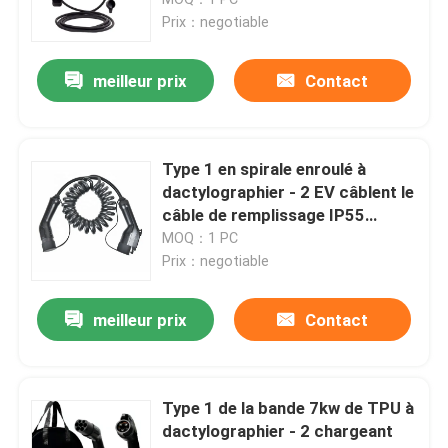
Prix：negotiable
Solutions commerciales de recharge en courant conti
meilleur prix
Contact
Remplissage à la maison
Type 1 en spirale enroulé à
Type - 2 à dactylographier - câble de 2 EV
dactylographier - 2 EV câblent le
câble de remplissage IP55
d'EVSE
MOQ：1 PC
Type 1 pour dactylographier - le câble de 2 EV
Prix：negotiable
disjoncteur de rccb
meilleur prix
Contact
Adaptateurs de remplissage d'EV
Type 1 de la bande 7kw de TPU à
dactylographier - 2 chargeant
Type - câble attaché par 2