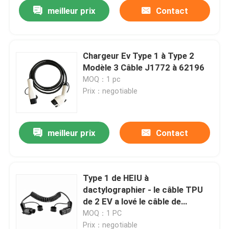
meilleur prix
Contact
Chargeur Ev Type 1 à Type 2
Modèle 3 Câble J1772 à 62196
MOQ：1 pc
Prix：negotiable
meilleur prix
Contact
Maison
Type 1 de HEIU à
dactylographier - le câble TPU
Produits
de 2 EV a lové le câble de
remplissage IP55 d'EV
MOQ：1 PC
Au sujet de nous
Prix：negotiable