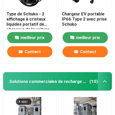
Type de Schuko - 2
Chargeur EV portable
affichage à cristaux
IP66 Type 2 avec prise
liquides portatif de
Schuko
chargeur de la voiture
EV du chargeur 16A
meilleur prix
meilleur prix
230V d'EV et temps
programmés
Contact
Contact
Solutions commerciales de recharge en courant continu
(10)