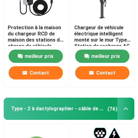
Protection à la maison
Chargeur de véhicule
du chargeur RCD de
électrique intelligent
maison des stations de
monté sur le mur Type2
charge de véhicule
Station de recharge AC
électrique de veste de
Argent câble de 5 m
meilleur prix
meilleur prix
TPU 22kw
7.4-11-22KW
Contact
Contact
Type - 2 à dactylographier - câble de 2 EV
(76)