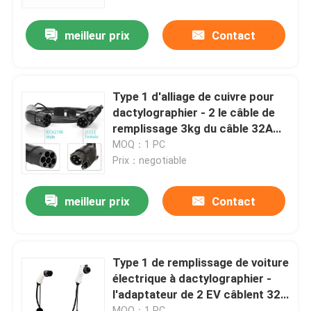
meilleur prix
Contact
Visite d'usine
Contrôle de qualité
Type 1 d'alliage de cuivre pour
dactylographier - 2 le câble de
Contactez-nous
remplissage 3kg du câble 32A
EV d'EV
MOQ：1 PC
Prix：negotiable
Nouvelles
meilleur prix
Contact
Cas
Demandez une citation
Type 1 de remplissage de voiture
électrique à dactylographier -
l'adaptateur de 2 EV câblent 32A
Chargeur portatif d'ev
le mode 3 3kg
MOQ：1 PC