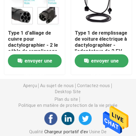
Solutions commerciales de recharge en courant conti
Type 1 d'alliage de
Type 1 de remplissage
Remplissage à la maison
cuivre pour
de voiture électrique à
dactylographier - 2 le
dactylographier -
câble de remplissage
l'adaptateur de 2 EV
Type - 2 à dactylographier - câble de 2 EV
3kg du câble 32A EV
câblent 32A le mode 3
envoyer une
envoyer une
d'EV
3kg
Type 1 pour dactylographier - le câble de 2 EV
demande
demande
Aperçu
Au sujet de nous
Contactez-nous
Desktop Site
disjoncteur de rccb
Plan du site
Politique en matière de protection de la vie privée
Adaptateurs de remplissage d'EV
Type - câble attaché par 2
Qualité
Chargeur portatif d'ev
Usine De