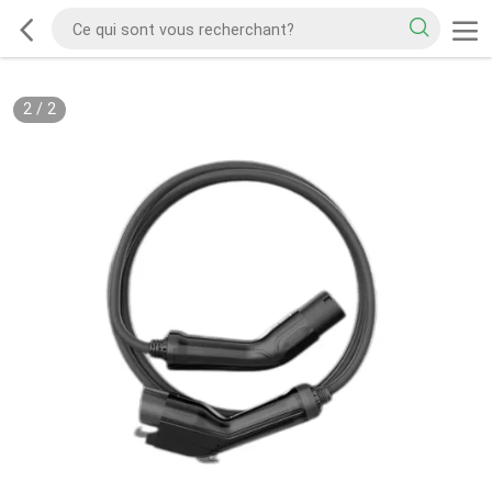
2
/
2