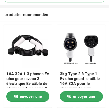
produits recommandés
16A 32A 1 3 phases Ev
3kg Type 2 à Type 1
Maison
chargeur niveau 3
Ev chargeant le câble
électrique Ev câble de
16A 32A pour le
charge voiture Type 2
chargeur de mur
Produits
à Type 2 Ev câble de
envoyer une
envoyer une
charge
demande
demande
Au sujet de nous