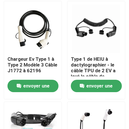
Visite d'usine
Contrôle de qualité
Contactez-nous
Chargeur Ev Type 1 à
Type 1 de HEIU à
Type 2 Modèle 3 Câble
dactylographier - le
J1772 à 62196
câble TPU de 2 EV a
Nouvelles
lové le câble de
remplissage IP55 d'EV
envoyer une
envoyer une
Cas
demande
demande
Demandez une citation
Chargeur portatif d'ev