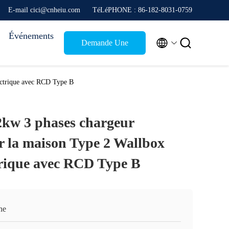
E-mail cici@cnheiu.com
TéLéPHONE : 86-182-8031-0759
Événements


Demande Une
citation
ectrique avec RCD Type B
w 3 phases chargeur
ur la maison Type 2 Wallbox
trique avec RCD Type B
ne