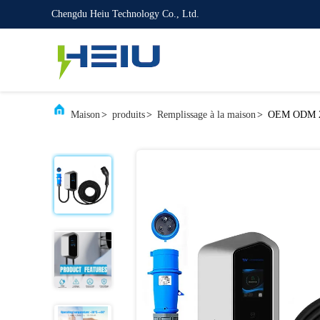
Chengdu Heiu Technology Co., Ltd.
Maison
>
produits
>
Remplissage à la maison
>
OEM ODM 22k