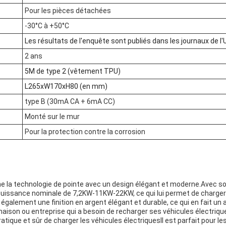
Pour les pièces détachées
-30°C à +50°C
Les résultats de l'enquête sont publiés dans les journaux de l'
2 ans
5M de type 2 (vêtement TPU)
L265xW170xH80 (en mm)
type B (30mA CA + 6mA CC)
Monté sur le mur
Pour la protection contre la corrosion
ne la technologie de pointe avec un design élégant et moderne.Avec s
puissance nominale de 7,2KW-11KW-22KW, ce qui lui permet de charger 
r a également une finition en argent élégant et durable, ce qui en fait u
maison ou entreprise qui a besoin de recharger ses véhicules électriq
ratique et sûr de charger les véhicules électriquesIl est parfait pour 