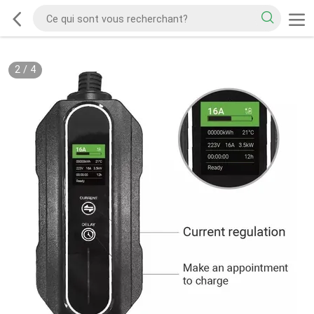
2
/
4