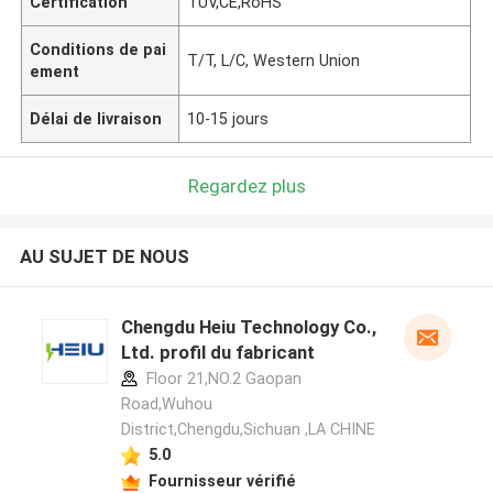
Certification
TUV,CE,RoHS
Conditions de pai
T/T, L/C, Western Union
ement
Délai de livraison
10-15 jours
Regardez plus
AU SUJET DE NOUS
Chengdu Heiu Technology Co.,
Ltd. profil du fabricant
Floor 21,NO.2 Gaopan
Road,Wuhou
District,Chengdu,Sichuan ,LA CHINE
5.0
Fournisseur vérifié