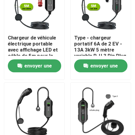
Visite d'usine
Contrôle de qualité
Chargeur de véhicule
Type - chargeur
électrique portable
portatif 6A de 2 EV -
avec affichage LED et
13A 3kW 5 mètre
Contactez-nous
câble de 5m pour la
variable R-U 3 Pin Plug
performance
envoyer une
envoyer une
Nouvelles
demande
demande
Cas
Demandez une citation
Chargeur portatif d'ev