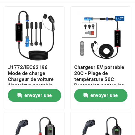
J1772/IEC62196
Chargeur EV portable
Mode de charge
20C - Plage de
Chargeur de voiture
température 50C
électrique portable
Protection contre les
avec courant de sortie
surtensions/surintensités
Maison
envoyer une
envoyer une
de 16A/32A
circuits/inversion de
polarité
demande
demande
Produits
Au sujet de nous