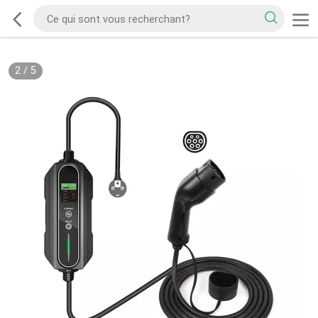
2
/
5