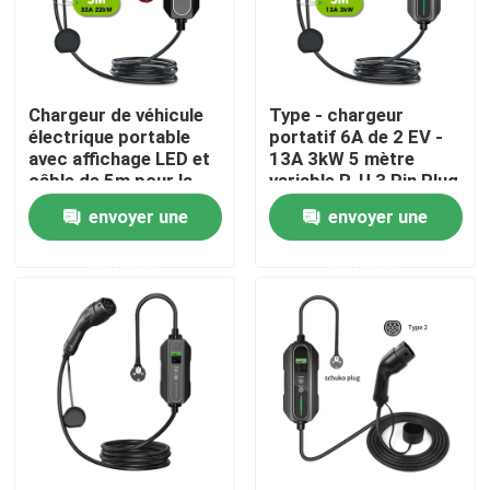
Visite d'usine
Chargeur de véhicule
Type - chargeur
Contrôle de qualité
électrique portable
portatif 6A de 2 EV -
avec affichage LED et
13A 3kW 5 mètre
câble de 5m pour la
variable R-U 3 Pin Plug
Contactez-nous
performance
envoyer une
envoyer une
demande
demande
Nouvelles
Cas
Demandez une citation
Chargeur portatif d'ev