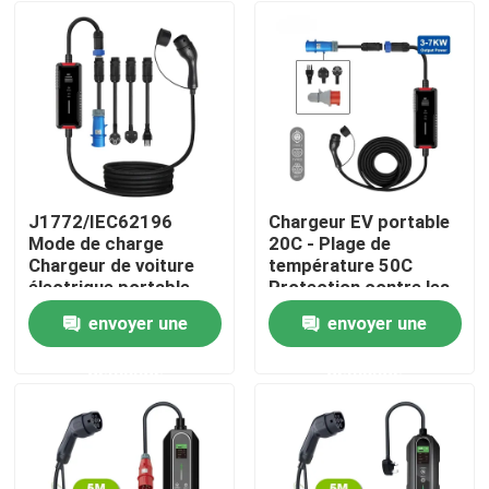
J1772/IEC62196
Chargeur EV portable
Mode de charge
20C - Plage de
Chargeur de voiture
température 50C
électrique portable
Protection contre les
avec courant de sortie
surtensions/surintensités
envoyer une
envoyer une
de 16A/32A
circuits/inversion de
Maison
polarité
demande
demande
Produits
Au sujet de nous