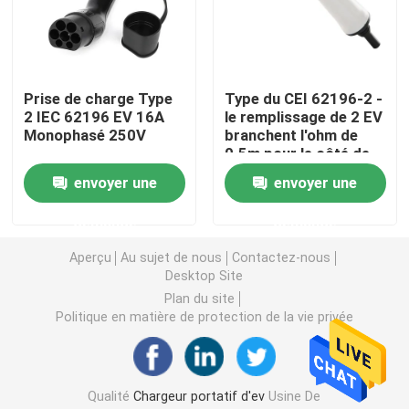
Solutions commerciales de recharge en courant conti
Prise de charge Type
Type du CEI 62196-2 -
Remplissage à la maison
2 IEC 62196 EV 16A
le remplissage de 2 EV
Monophasé 250V
branchent l'ohm de
0.5m pour le côté de
Type - 2 à dactylographier - câble de 2 EV
station d'EV
envoyer une
envoyer une
Type 1 pour dactylographier - le câble de 2 EV
demande
demande
Aperçu
Au sujet de nous
Contactez-nous
Desktop Site
disjoncteur de rccb
Plan du site
Politique en matière de protection de la vie privée
Adaptateurs de remplissage d'EV
Type - câble attaché par 2
Qualité
Chargeur portatif d'ev
Usine De