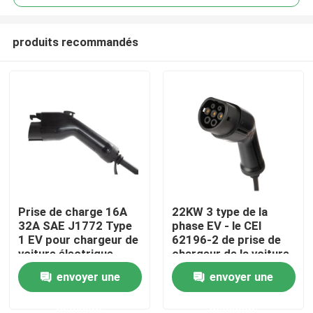
produits recommandés
Prise de charge 16A
22KW 3 type de la
Maison
32A SAE J1772 Type
phase EV - le CEI
1 EV pour chargeur de
62196-2 de prise de
voiture électrique
chargeur de la voiture
Produits
2 électrique
envoyer une
envoyer une
demande
demande
Au sujet de nous