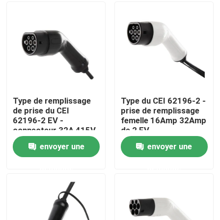
Visite d'usine
Contrôle de qualité
Contactez-nous
Type de remplissage
Type du CEI 62196-2 -
de prise du CEI
prise de remplissage
62196-2 EV -
femelle 16Amp 32Amp
Nouvelles
connecteur 32A 415V
de 2 EV
de 2 EV
envoyer une
envoyer une
Cas
demande
demande
Demandez une citation
Chargeur portatif d'ev