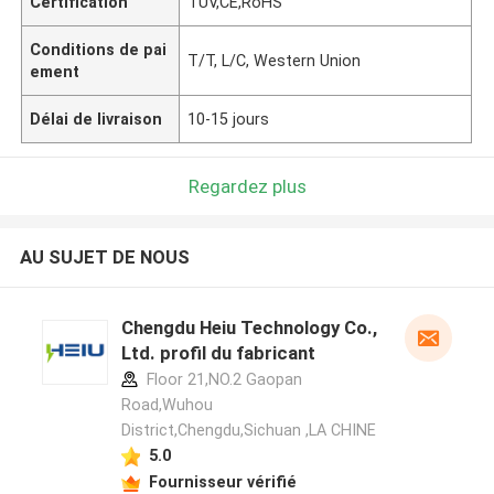
Certification
TUV,CE,RoHS
Conditions de pai
T/T, L/C, Western Union
ement
Délai de livraison
10-15 jours
Regardez plus
AU SUJET DE NOUS
Chengdu Heiu Technology Co.,
Ltd. profil du fabricant
Floor 21,NO.2 Gaopan
Road,Wuhou
District,Chengdu,Sichuan ,LA CHINE
5.0
Fournisseur vérifié