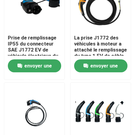
Visite d'usine
Contrôle de qualité
Prise de remplissage
La prise J1772 des
IP55 du connecteur
véhicules à moteur a
SAE J1772 EV de
attaché le remplissage
Contactez-nous
véhicule électrique du
du type 1 EV de câble
type 1 32A
câblent 5M
envoyer une
envoyer une
Nouvelles
demande
demande
Cas
Demandez une citation
Chargeur portatif d'ev