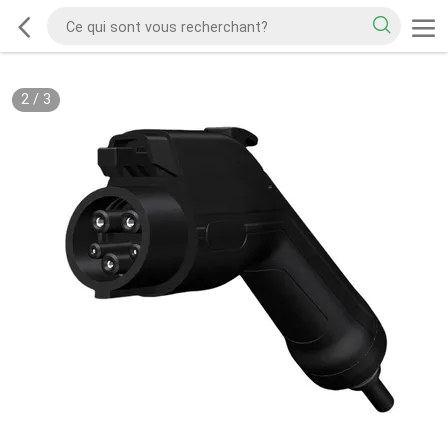
2
/
3