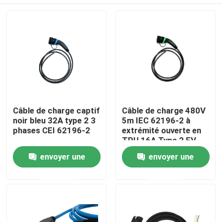
Câble de charge captif
Câble de charge 480V
noir bleu 32A type 2 3
5m IEC 62196-2 à
phases CEI 62196-2
extrémité ouverte en
TPU 16A Type 2 EV
Maison
envoyer une
envoyer une
demande
demande
Produits
Au sujet de nous