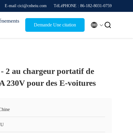
E-mail cici@cnheiu.com
TéLéPHONE : 86-182-8031-0759
énements


Demande Une citation
- 2 au chargeur portatif de
 230V pour des E-voitures
Chine
IU