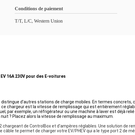
Conditions de paiement
T/T, L/C, Western Union
 EV 16A 230V pour des E-voitures
le distingue d'autres stations de charge mobiles. En termes concrets, c
ce chargeur est la vitesse de remplissage qui est entièrement réglable 
l, par exemple, un réfrigérateur ou une machine à laver est déjà relié 
é la nuit ? Placez alors la vitesse de remplissage au maximum.
 chargeant de ControlBox et d'ampères réglables. Une solution de re
. Ce câble te permet de charger votre EV/PHEV qui a le type
port 2 de mé