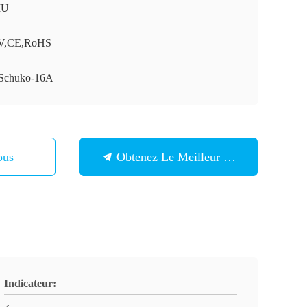
IU
V,CE,RoHS
Schuko-16A
ous
Obtenez Le Meilleur Prix
Indicateur: