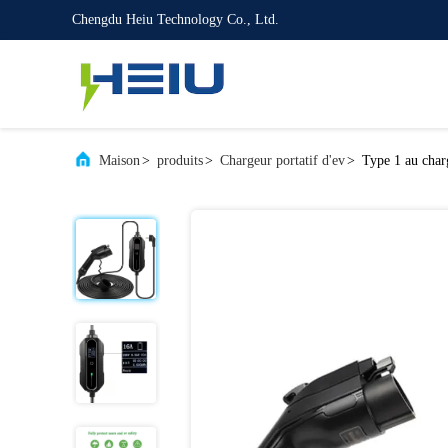
Chengdu Heiu Technology Co., Ltd.
Maison
>
produits
>
Chargeur portatif d'ev
>
Type 1 au char