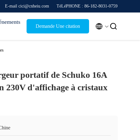
E-mail cici@cnheiu.com
TéLéPHONE : 86-182-8031-0759
énements


Demande Une citation
es
rgeur portatif de Schuko 16A
n 230V d'affichage à cristaux
Chine